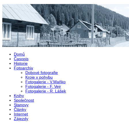
Přejít k hlavnímu obsahu
Domů
Časopis
Historie
Fotoarchiv
Dobové fotografie
Kroje v pohybu
Fotogalerie - V.Maňko
Fotogalerie - F. Vejr
Fotogalerie - R. Lášek
Knihy
Společnost
Stanovy
Články
Internet
Zájezdy