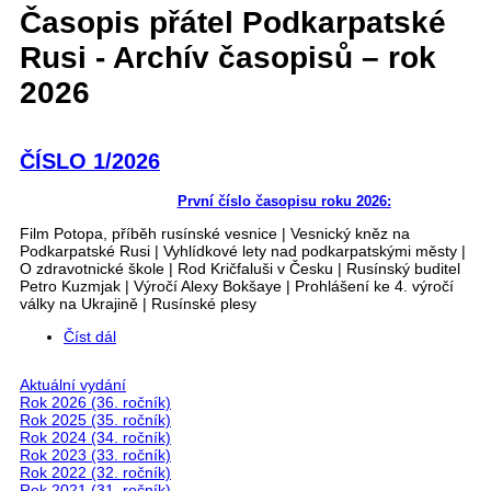
Časopis přátel Podkarpatské
Rusi - Archív časopisů – rok
2026
ČÍSLO 1/2026
První číslo časopisu roku 2026:
Film Potopa, příběh rusínské vesnice | Vesnický kněz na
Podkarpatské Rusi | Vyhlídkové lety nad podkarpatskými městy |
O zdravotnické škole | Rod Kričfaluši v Česku | Rusínský buditel
Petro Kuzmjak | Výročí Alexy Bokšaye | Prohlášení ke 4. výročí
války na Ukrajině | Rusínské plesy
Číst dál
ČÍSLO 1/2026
Aktuální vydání
Rok 2026 (36. ročník)
Rok 2025 (35. ročník)
Rok 2024 (34. ročník)
Rok 2023 (33. ročník)
Rok 2022 (32. ročník)
Rok 2021 (31. ročník)