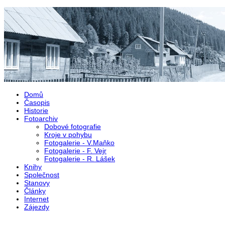
Přejít k hlavnímu obsahu
Domů
Časopis
Historie
Fotoarchiv
Dobové fotografie
Kroje v pohybu
Fotogalerie - V.Maňko
Fotogalerie - F. Vejr
Fotogalerie - R. Lášek
Knihy
Společnost
Stanovy
Články
Internet
Zájezdy