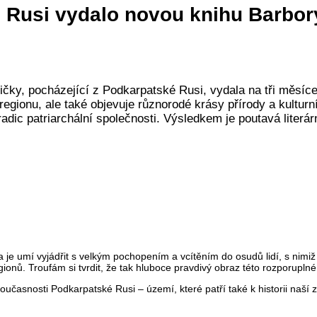
é Rusi vydalo novou knihu Barb
čky, pocházející z Podkarpatské Rusi, vydala na tři měsíce
egionu, ale také objevuje různorodé krásy přírody a kulturn
radic patriarchální společnosti. Výsledkem je poutavá literár
ka je umí vyjádřit s velkým pochopením a vcítěním do osudů lidí, s nim
egionů. Troufám si tvrdit, že tak hluboce pravdivý obraz této rozporupl
 současnosti Podkarpatské Rusi – území, které patří také k historii naš