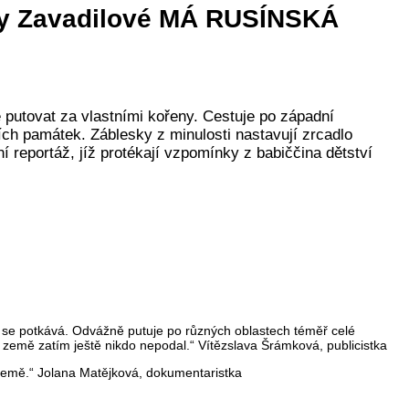
ory Zavadilové MÁ RUSÍNSKÁ
 putovat za vlastními kořeny. Cestuje po západní
ích památek. Záblesky z minulosti nastavují zrcadlo
ní reportáž, jíž protékají vzpomínky z babiččina dětství
iž se potkává. Odvážně putuje po různých oblastech téměř celé
né země zatím ještě nikdo nepodal.“ Vítězslava Šrámková, publicistka
í země.“ Jolana Matějková, dokumentaristka