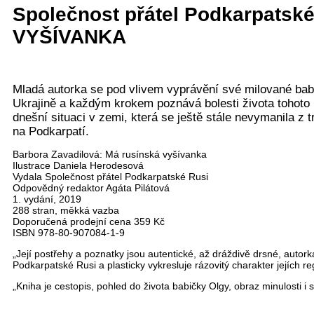
Společnost přátel Podkarpatsk
VYŠÍVANKA
Mladá autorka se pod vlivem vyprávění své milované babi
Ukrajině a každým krokem poznává bolesti života tohoto r
dnešní situaci v zemi, která se ještě stále nevymanila z t
na Podkarpatí.
Barbora Zavadilová: Má rusínská vyšívanka
Ilustrace Daniela Herodesová
Vydala Společnost přátel Podkarpatské Rusi
Odpovědný redaktor Agáta Pilátová
1. vydání, 2019
288 stran, měkká vazba
Doporučená prodejní cena 359 Kč
ISBN 978-80-907084-1-9
„Její postřehy a poznatky jsou autentické, až dráždivě drsné, autor
Podkarpatské Rusi a plasticky vykresluje rázovitý charakter jejích r
„Kniha je cestopis, pohled do života babičky Olgy, obraz minulosti i