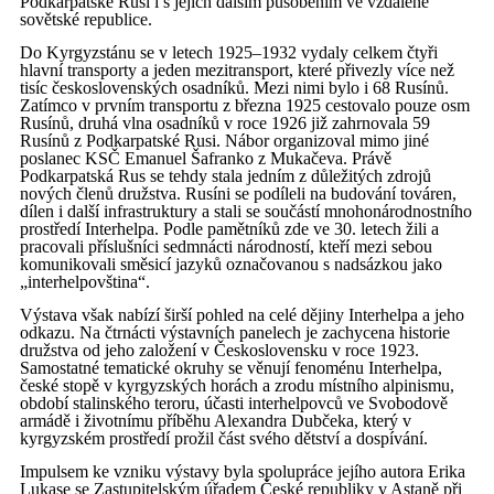
Podkarpatské Rusi i s jejich dalším působením ve vzdálené
sovětské republice.
Do Kyrgyzstánu se v letech 1925–1932 vydaly celkem čtyři
hlavní transporty a jeden mezitransport, které přivezly více než
tisíc československých osadníků. Mezi nimi bylo i 68 Rusínů.
Zatímco v prvním transportu z března 1925 cestovalo pouze osm
Rusínů, druhá vlna osadníků v roce 1926 již zahrnovala 59
Rusínů z Podkarpatské Rusi. Nábor organizoval mimo jiné
poslanec KSČ Emanuel Šafranko z Mukačeva. Právě
Podkarpatská Rus se tehdy stala jedním z důležitých zdrojů
nových členů družstva. Rusíni se podíleli na budování továren,
dílen i další infrastruktury a stali se součástí mnohonárodnostního
prostředí Interhelpa. Podle pamětníků zde ve 30. letech žili a
pracovali příslušníci sedmnácti národností, kteří mezi sebou
komunikovali směsicí jazyků označovanou s nadsázkou jako
„interhelpovština“.
Výstava však nabízí širší pohled na celé dějiny Interhelpa a jeho
odkazu. Na čtrnácti výstavních panelech je zachycena historie
družstva od jeho založení v Československu v roce 1923.
Samostatné tematické okruhy se věnují fenoménu Interhelpa,
české stopě v kyrgyzských horách a zrodu místního alpinismu,
období stalinského teroru, účasti interhelpovců ve Svobodově
armádě i životnímu příběhu Alexandra Dubčeka, který v
kyrgyzském prostředí prožil část svého dětství a dospívání.
Impulsem ke vzniku výstavy byla spolupráce jejího autora Erika
Lukase se Zastupitelským úřadem České republiky v Astaně při