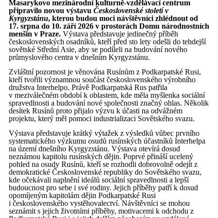
Masarykovo mezinárodní kulturně-vzdělávací centrum
připravilo novou výstavu
Československé století v
Kyrgyzstánu
, kterou budou moci návštěvníci zhlédnout od
17. srpna do 10. září 2026 v prostorách Domu národnostních
menšin v Praze.
Výstava představuje jedinečný příběh
československých osadníků, kteří před sto lety odešli do tehdejší
sovětské Střední Asie, aby se podíleli na budování nového
průmyslového centra v dnešním Kyrgyzstánu.
Zvláštní pozornost je věnována Rusínům z Podkarpatské Rusi,
kteří tvořili významnou součást československého výrobního
družstva Interhelpo. Právě Podkarpatská Rus patřila
v meziválečném období k oblastem, kde měla myšlenka sociální
spravedlnosti a budování nové společnosti značný ohlas. Několik
desítek Rusínů proto přijalo výzvu k účasti na odvážném
projektu, který měl pomoci industrializaci Sovětského svazu.
Výstava představuje krátký výtažek z výsledků vůbec prvního
systematického výzkumu osudů rusínských účastníků Interhelpa
na území dnešního Kyrgyzstánu. Výstava otevírá dosud
neznámou kapitolu rusínských dějin. Poprvé přináší ucelený
pohled na osudy Rusínů, kteří se rozhodli dobrovolně odejít z
demokratické Československé republiky do Sovětského svazu,
kde očekávali naplnění ideálů sociální spravedlnosti a lepší
budoucnost pro sebe i své rodiny. Jejich příběhy patří k dosud
opomíjeným kapitolám dějin Podkarpatské Rusi
i československého vystěhovalectví. Návštěvníci se mohou
seznámit s jejich životními příběhy, motivacemi k odchodu z