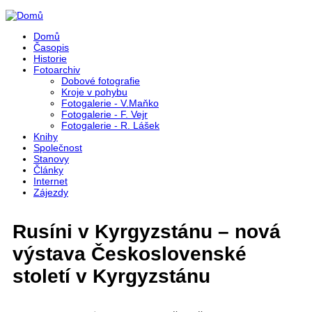
Přejít k hlavnímu obsahu
Domů
Časopis
Historie
Fotoarchiv
Dobové fotografie
Kroje v pohybu
Fotogalerie - V.Maňko
Fotogalerie - F. Vejr
Fotogalerie - R. Lášek
Knihy
Společnost
Stanovy
Články
Internet
Zájezdy
Rusíni v Kyrgyzstánu – nová
výstava Československé
století v Kyrgyzstánu