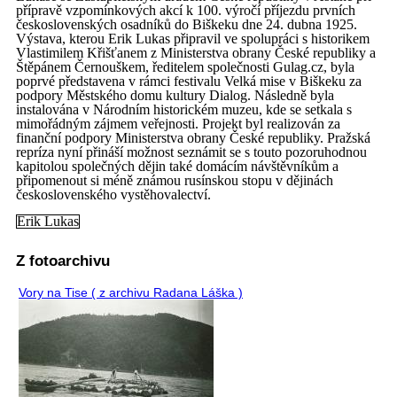
přípravě vzpomínkových akcí k 100. výročí příjezdu prvních
československých osadníků do Biškeku dne 24. dubna 1925.
Výstava, kterou Erik Lukas připravil ve spolupráci s historikem
Vlastimilem Křišťanem z Ministerstva obrany České republiky a
Štěpánem Černouškem, ředitelem společnosti Gulag.cz, byla
poprvé představena v rámci festivalu Velká mise v Biškeku za
podpory Městského domu kultury Dialog. Následně byla
instalována v Národním historickém muzeu, kde se setkala s
mimořádným zájmem veřejnosti. Projekt byl realizován za
finanční podpory Ministerstva obrany České republiky. Pražská
repríza nyní přináší možnost seznámit se s touto pozoruhodnou
kapitolou společných dějin také domácím návštěvníkům a
připomenout si méně známou rusínskou stopu v dějinách
československého vystěhovalectví.
Erik Lukas
Z fotoarchivu
Vory na Tise ( z archivu Radana Láška )