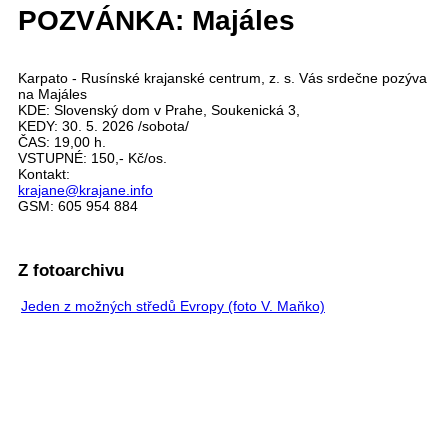
POZVÁNKA: Majáles
Karpato - Rusínské krajanské centrum, z. s. Vás srdečne pozýva
na Majáles
KDE: Slovenský dom v Prahe, Soukenická 3,
KEDY: 30. 5. 2026 /sobota/
ČAS: 19,00 h.
VSTUPNÉ: 150,- Kč/os.
Kontakt:
krajane@krajane.info
GSM: 605 954 884
Z fotoarchivu
Jeden z možných středů Evropy (foto V. Maňko)