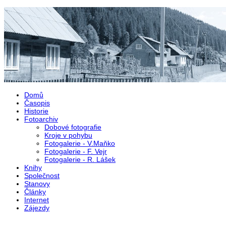
Přejít k hlavnímu obsahu
Domů
Časopis
Historie
Fotoarchiv
Dobové fotografie
Kroje v pohybu
Fotogalerie - V.Maňko
Fotogalerie - F. Vejr
Fotogalerie - R. Lášek
Knihy
Společnost
Stanovy
Články
Internet
Zájezdy