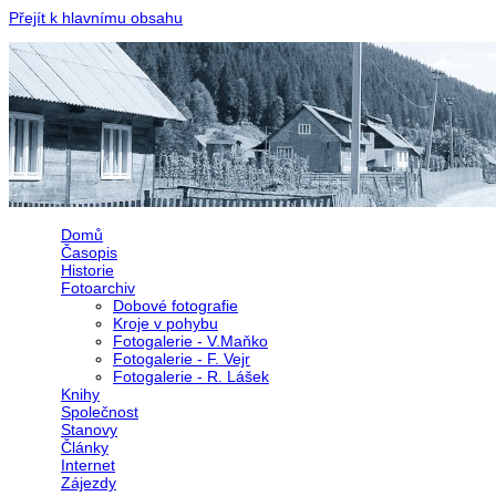
Přejít k hlavnímu obsahu
Domů
Časopis
Historie
Fotoarchiv
Dobové fotografie
Kroje v pohybu
Fotogalerie - V.Maňko
Fotogalerie - F. Vejr
Fotogalerie - R. Lášek
Knihy
Společnost
Stanovy
Články
Internet
Zájezdy