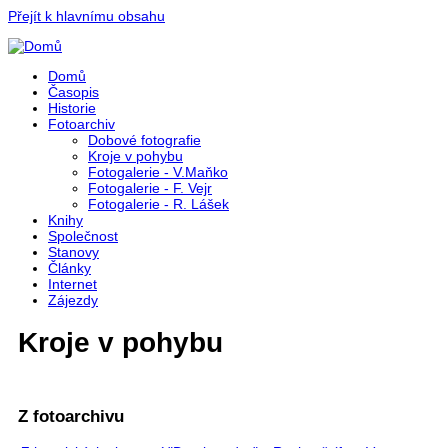
Přejít k hlavnímu obsahu
Domů
Časopis
Historie
Fotoarchiv
Dobové fotografie
Kroje v pohybu
Fotogalerie - V.Maňko
Fotogalerie - F. Vejr
Fotogalerie - R. Lášek
Knihy
Společnost
Stanovy
Články
Internet
Zájezdy
Kroje v pohybu
Z fotoarchivu