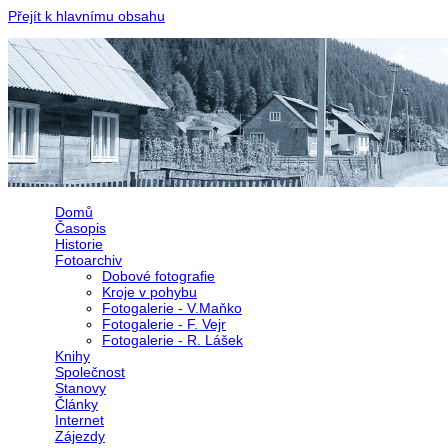
Přejít k hlavnímu obsahu
Domů
Časopis
Historie
Fotoarchiv
Dobové fotografie
Kroje v pohybu
Fotogalerie - V.Maňko
Fotogalerie - F. Vejr
Fotogalerie - R. Lášek
Knihy
Společnost
Stanovy
Články
Internet
Zájezdy