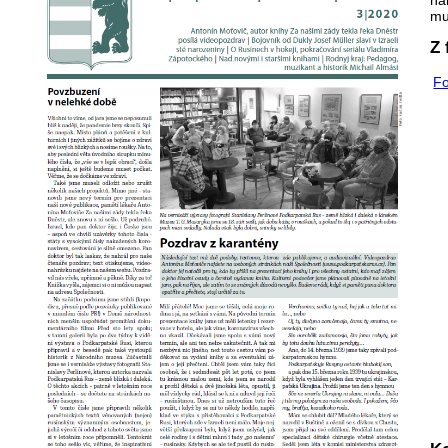
mu
Z 
Fo