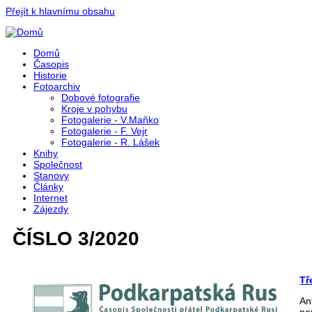
Přejít k hlavnímu obsahu
Domů
Časopis
Historie
Fotoarchiv
Dobové fotografie
Kroje v pohybu
Fotogalerie - V.Maňko
Fotogalerie - F. Vejr
Fotogalerie - R. Lášek
Knihy
Společnost
Stanovy
Články
Internet
Zájezdy
ČÍSLO 3/2020
Tř
An
na