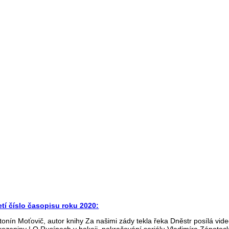
etí číslo časopisu roku 2020:
tonín Moťovič, autor knihy Za našimi zády tekla řeka Dněstr posílá video
rozeniny | O Rusínech v hokeji, pokračování seriálu Vladimíra Zápotock