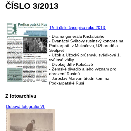
ČÍSLO 3/2013
Třetí číslo časopisu roku 2013:
- Drama generála Kričfalušiho
- Dvanáctý Světový rusínský kongres na
Podkarpatí: v Mukačevu, Užhorodě a
Svaljavě
- Užok a Užocký průsmyk, svědkové 1.
světové války
- Divokej Bill v Koločavě
- Zemské divadlo a jeho význam pro
obrození Rusínů
- Jaroslav Marvan úředníkem na
Podkarpatské Rusi
Z fotoarchivu
Dobová fotografie VI.