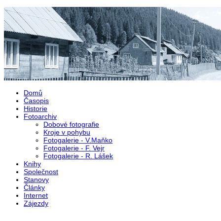
Přejít k hlavnímu obsahu
Domů
Časopis
Historie
Fotoarchiv
Dobové fotografie
Kroje v pohybu
Fotogalerie - V.Maňko
Fotogalerie - F. Vejr
Fotogalerie - R. Lášek
Knihy
Společnost
Stanovy
Články
Internet
Zájezdy