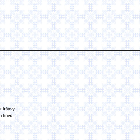
z Iršavy
h křivd