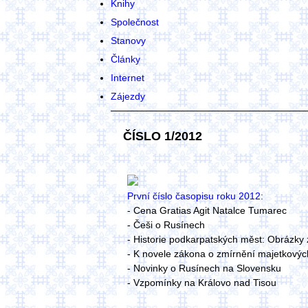
Knihy
Společnost
Stanovy
Články
Internet
Zájezdy
ČÍSLO 1/2012
První číslo časopisu roku 2012:
- Cena Gratias Agit Natalce Tumarec
- Češi o Rusínech
- Historie podkarpatských měst: Obrázky 
- K novele zákona o zmírnění majetkovýc
- Novinky o Rusínech na Slovensku
- Vzpomínky na Královo nad Tisou